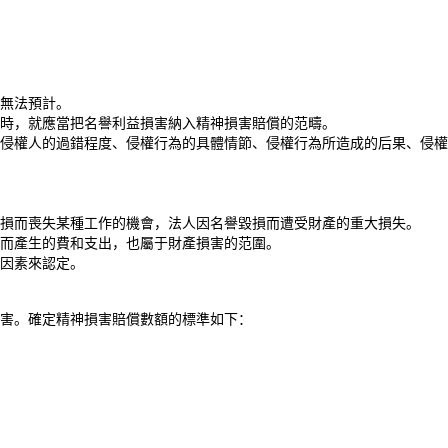
無法預計。
時，就應當把名譽利益損害納入
精神
損害賠償的范疇。
侵權人的過錯程度、侵權行為的具體情節、侵權行為所造成的后果、侵權
損而喪失某種工作的機會，法人因名譽毀損而遭受財產的重大損失。
而產生的費和支出，也屬于財產損害的范圍。
因素來認定。
害。確定
精神
損害賠償數額的標準如下：