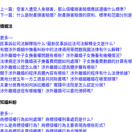
標簽：
上一篇：受害人遭受人身損害，那么侵權損害賠償應該遵循什么標準？
下一篇：什么是財產損害賠償？財產損害賠償的原則、標準和范圍分別是
婚姻法
更多>>
民事訴訟司法解釋指什么?最新民事訴訟法司法解釋全文是什么?
有關涉外婚姻中撫養糾紛中的法律適用等問題我國法律有什么解釋？
涉外離婚中子女撫養權問題有哪些？涉外離婚子女撫養有幾種情況？
法律規定涉外離婚孩子撫養費問題如何處理？子女撫養費數額的計算有哪
涉外離婚公證怎么做？涉外離婚公證具體步驟有哪些？
關于涉外離婚的程序具體內容有哪些？涉外離婚的程序有什么法律依據？
異地分居五年一方工資是共同財產嗎？涉外婚姻離婚在哪里辦理？
夫妻分居異地如何訴訟離婚？實踐中法院是怎么認定分居？
涉外離婚途徑有哪幾種？涉外離婚可以委托律師嗎？
知識糾紛
更多>>
商標侵權行為如何處理？商標侵權刑事處罰是什么？
什么是商標侵權行為？商標侵權行為主要表現為哪些形式？
產品商標同名算侵權嗎？商標侵權行為合理使用