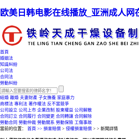
欧美日韩电影在线播放_亚洲成人网
首頁
婚姻法
知識糾紛
公司法
合同法
勞動糾紛
結婚
離婚
夫妻財產
子女撫養
家庭暴力
商標法
專利法
著作權法
反不當競爭
公司設立
公司上市
企業改制
股東權益
公司解散
合同訂立
合同履行
合同變更
合同轉讓
合同解除
勞動合同
勞動仲裁
勞動關系
勞動保險
工傷事故
當前的位置：
首頁 >>
損害賠償
>
侵權損害賠償
> >
新聞詳情