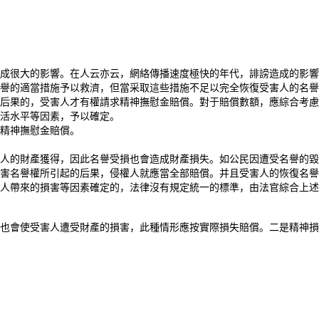
成很大的影響。在人云亦云，網絡傳播速度極快的年代，誹謗造成的影響
譽的適當措施予以救濟，但當采取這些措施不足以完全恢復受害人的名譽
后果的，受害人才有權請求
精神
撫慰金賠償。對于賠償數額，應綜合考慮
活水
平
等因素，予以確定。
精神
撫慰金賠償。
人的財產獲得，因此名譽受損也會造成財產損失。如公民因遭受名譽的毀
害名譽權所引起的后果，侵權人就應當全部賠償。并且受害人的恢復名譽
人帶來的損害等因素確定的，法律沒有規定統一的標準，由法官綜合上述
也會使受害人遭受財產的損害，此種情形應按實際損失賠償。二是
精神
損