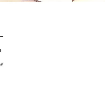
一
制
步