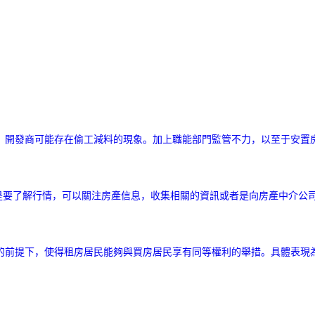
，開發商可能存在偷工減料的現象。加上職能部門監管不力，以至于安置
是要了解行情，可以關注房產信息，收集相關的資訊或者是向房產中介公
的前提下，使得租房居民能夠與買房居民享有同等權利的舉措。具體表現