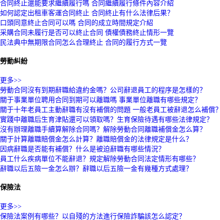
合同終止還能要求繼續履行嗎 合同繼續履行條件內容介紹
如何認定出租車客運合同終止 合同終止有什么法律后果？
口頭同意終止合同可以嗎 合同的成立時間規定介紹
采購合同未履行是否可以終止合同 債權債務終止情形一覽
民法典中無期限合同怎么合理終止 合同的履行方式一覽
勞動糾紛
更多>>
勞動合同沒有到期辭職給違約金嗎？公司辭退員工的程序是怎樣的？
關于事業單位聘用合同到期可以離職嗎 事業單位離職有哪些規定？
關于十年老員工主動辭職有沒有補償的問題 一般老員工被辭退怎么補償
實踐中離職后生育津貼還可以領取嗎？生育保險待遇有哪些法律規定？
沒有辦理離職手續算解除合同嗎？解除勞動合同離職補償金怎么算？
關于計算離職賠償金怎么計算？離職賠償金的法律規定是什么？
因病辭職是否能有補償？什么是被迫辭職有哪些情況？
員工什么疾病單位不能辭退？規定解除勞動合同法定情形有哪些？
辭職以后五險一金怎么辦？辭職以后五險一金有幾種方式處理？
保險法
更多>>
保險法案例有哪些？以自殘的方法進行保險詐騙該怎么認定？