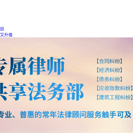
目
又升值