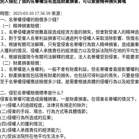
別人侵犯了我的名譽權沒有造成財產損害，可以索要精神損失費嗎
時間：2023-03-10 17:56:59
來源：
一、名譽權侵權的賠償多少錢？
（一）
精神
損害賠償：
１、名譽侵權通常很難直接造成經濟方面的損失，但會對受害人的
精神
造
２、對于受害人名譽利益損害可以通過判令侵權人采取消除影響、恢復名
３、根據有關司法解釋，只有當侵害名譽權行為致人
精神
損害，造成嚴重
人獲利的情況、侵權人承擔責任的經濟能力以及受訴法院所在地的
平
均生
４、根據我國現今有關司法解釋的規定，法人名譽權受到侵害，不能要求
（二）財產損害賠償：
１、名譽權是人身權利，一般不會有財產利益，但名譽權會直接影響權利
２、財產損害既包括現有財產的損失，也包括可得利益的喪失，只要是侵
至于名譽權侵權應該賠償多少錢，是需要根據具體的侵權行為以及給受害
二、侵犯名譽權賠償標準是什么？
侵害名譽權可能造成兩種損害。一是財產損害。在侵害名譽權的情況下，
(一)侵權人的過錯程度，法律另有規定的除外；
(二)侵害的手段、場合、行為方式等具體情節；
(三)侵權行為所造成的后果；
(四)侵權人的獲利情況；
(五)侵權人承擔責任的經濟能力；
(六)受訴法院所在地
平
均生活水
平
。