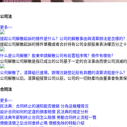
15037178970
公司法
更多>>
提起公司解散起訴的條件是什么？公司的解散事由與清算辦法是怎樣的？
提起公司解散起訴的條件單獨或者合計持有公司全部股東表決權百分之十
什么是公司解散？股東申請解散公司有前置程序嗎？條件有哪些？
公司解散公司解散是指已成立的公司基于一定的合法事由而使公司消滅的
公司解散了，清算組已進場，辦理注銷登記前有具體的清算流程是什么？
公司解散以后，清算組接管公司以前，公司的一切財產均由董事會負責保
合同法
更多>>
民法典：合同終止的通知能否撤銷 分為這幾種情況
設計合同如何約定違約損害賠償 民法典的規定分析
民法典年薪制終止合同怎么賠償 勞動合同終止流程一覽
債務清償之后合同會終止嗎 債務免除的特點介紹