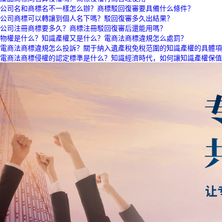
公司名和商標名不一樣怎么辦？商標駁回復審要具備什么條件？
公司商標可以轉讓到個人名下嗎？駁回復審多久出結果？
公司注冊商標要多久？商標注冊駁回復審后還能用嗎？
物權是什么？知識產權又是什么？電商法商標違規怎么處罰？
電商法商標違規怎么投訴？關于納入遺產稅免稅范圍的知識產權的具體項
電商法商標侵權的認定標準是什么？知識經濟時代，如何讓知識產權保值