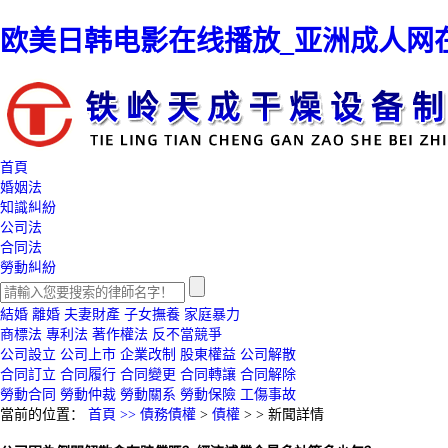
欧美日韩电影在线播放_亚洲成人网
首頁
婚姻法
知識糾紛
公司法
合同法
勞動糾紛
結婚
離婚
夫妻財產
子女撫養
家庭暴力
商標法
專利法
著作權法
反不當競爭
公司設立
公司上市
企業改制
股東權益
公司解散
合同訂立
合同履行
合同變更
合同轉讓
合同解除
勞動合同
勞動仲裁
勞動關系
勞動保險
工傷事故
當前的位置：
首頁 >>
債務債權
>
債權
> >
新聞詳情