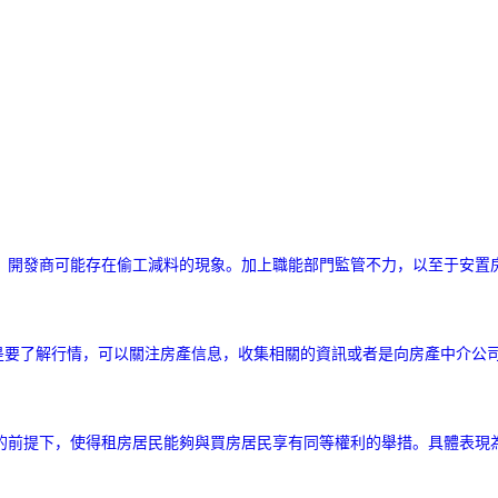
，開發商可能存在偷工減料的現象。加上職能部門監管不力，以至于安置
是要了解行情，可以關注房產信息，收集相關的資訊或者是向房產中介公
的前提下，使得租房居民能夠與買房居民享有同等權利的舉措。具體表現