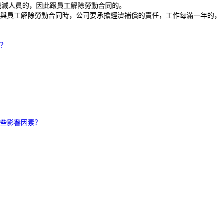
裁減人員的，因此跟員工解除勞動合同的。
與員工解除勞動合同時，公司要承擔經濟補償的責任，工作每滿一年的，
？
些影響因素？