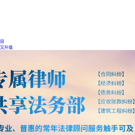
目
又升值