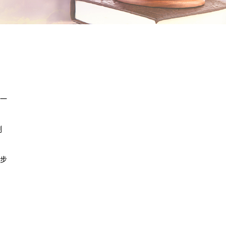
一
制
步