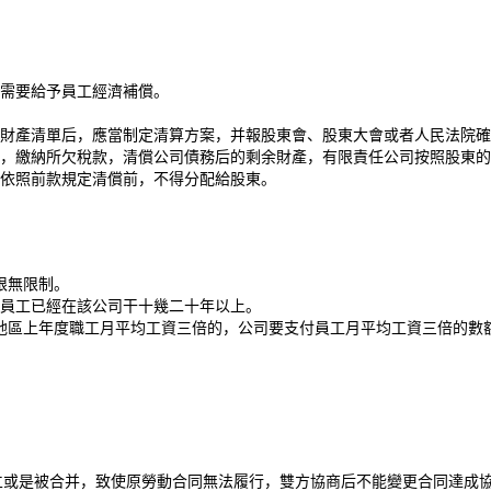
需要給予員工經濟補償。
財產清單后，應當制定清算方案，并報股東會、股東大會或者人民法院確
，繳納所欠稅款，清償公司債務后的剩余財產，有限責任公司按照股東的
依照前款規定清償前，不得分配給股東。
限無限制。
使員工已經在該公司干十幾二十年以上。
地區上年度職工月平均工資三倍的，公司要支付員工月平均工資三倍的數
分立或是被合并，致使原勞動合同無法履行，雙方協商后不能變更合同達成