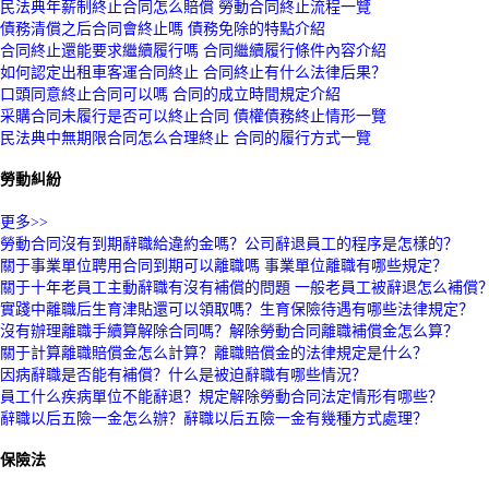
民法典年薪制終止合同怎么賠償 勞動合同終止流程一覽
債務清償之后合同會終止嗎 債務免除的特點介紹
合同終止還能要求繼續履行嗎 合同繼續履行條件內容介紹
如何認定出租車客運合同終止 合同終止有什么法律后果？
口頭同意終止合同可以嗎 合同的成立時間規定介紹
采購合同未履行是否可以終止合同 債權債務終止情形一覽
民法典中無期限合同怎么合理終止 合同的履行方式一覽
勞動糾紛
更多>>
勞動合同沒有到期辭職給違約金嗎？公司辭退員工的程序是怎樣的？
關于事業單位聘用合同到期可以離職嗎 事業單位離職有哪些規定？
關于十年老員工主動辭職有沒有補償的問題 一般老員工被辭退怎么補償
實踐中離職后生育津貼還可以領取嗎？生育保險待遇有哪些法律規定？
沒有辦理離職手續算解除合同嗎？解除勞動合同離職補償金怎么算？
關于計算離職賠償金怎么計算？離職賠償金的法律規定是什么？
因病辭職是否能有補償？什么是被迫辭職有哪些情況？
員工什么疾病單位不能辭退？規定解除勞動合同法定情形有哪些？
辭職以后五險一金怎么辦？辭職以后五險一金有幾種方式處理？
保險法