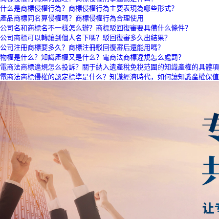
什么是商標侵權行為？商標侵權行為主要表現為哪些形式？
產品商標同名算侵權嗎？商標侵權行為合理使用
公司名和商標名不一樣怎么辦？商標駁回復審要具備什么條件？
公司商標可以轉讓到個人名下嗎？駁回復審多久出結果？
公司注冊商標要多久？商標注冊駁回復審后還能用嗎？
物權是什么？知識產權又是什么？電商法商標違規怎么處罰？
電商法商標違規怎么投訴？關于納入遺產稅免稅范圍的知識產權的具體項
電商法商標侵權的認定標準是什么？知識經濟時代，如何讓知識產權保值