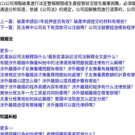
(2)公司瀕臨破產進行法定整頓期間或生產經營狀況發生嚴重困難，必須
通過分析知道，依據《公司法》的規定，公司因解散而進行清算的，公司
標簽：
上一篇：破產申請前1年抵押是否有效？破產申請提交的材料有哪些？
下一篇：民法典中公司名下有貸款可以注銷嗎？公司注銷要經過哪些程序
婚姻法
更多>>
民事訴訟司法解釋指什么?最新民事訴訟法司法解釋全文是什么?
有關涉外婚姻中撫養糾紛中的法律適用等問題我國法律有什么解釋？
涉外離婚中子女撫養權問題有哪些？涉外離婚子女撫養有幾種情況？
法律規定涉外離婚孩子撫養費問題如何處理？子女撫養費數額的計算有哪
涉外離婚公證怎么做？涉外離婚公證具體步驟有哪些？
關于涉外離婚的程序具體內容有哪些？涉外離婚的程序有什么法律依據？
異地分居五年一方工資是共同財產嗎？涉外婚姻離婚在哪里辦理？
夫妻分居異地如何訴訟離婚？實踐中法院是怎么認定分居？
涉外離婚途徑有哪幾種？涉外離婚可以委托律師嗎？
知識糾紛
更多>>
商標侵權行為如何處理？商標侵權刑事處罰是什么？