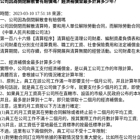
公司因為倒閉解散會有賠償嗎？經濟補償金最多計算多少年？
時間：2023-03-10 17:51:18
來源：
一、公司因為倒閉解散會有賠償嗎
公司因倒閉而解散清算時，要和用人單位解除勞動合同，而解除勞動合同
《中華人民共和國公司法》
第一百八十六條【清算程序】清算組在清理公司財產、編制資產負債表和
公司財產在分別支付清算費用、職工的工資、社會保險費用和法定補償金
清算期間，公司存續，但不得開展與清算無關的經營活動。公司財產在未
二、經濟補償金最多計算多少年
實際中，公司向員工支付經濟補償金，是以員工公司工作的年限計算。
具體而言，會根據以下的情況確定計算年限：
1、原則上，員工在該公司工作滿一年即要支付一個月公司，并且計算年
換句話說，就是員工在公司做了多少年，就要支付多少個月的工資，即
2、如果員工月工資高于公司所在直轄市、設區的市級人民政府公布的本
并且，最多是計算到十二年，即只能領取十二個月的經濟補償金。
注意，這里的月工資按以下方法進行確定：
(1)員工的月工資是其在勞動合同解除或者終止前十二個月的平均工資;
(2)員工在公司工作不滿十二個月的，按其實際工作的月數計算平均工資;
(3)并且，該工資低于當地最低工資標準的按最低標準計算。
不過，這里有以下兩個例外，員工可以不受十二年限制：
(1)對勞動合同訂立時所依據的客觀情況發生重大變化，比如所在公司